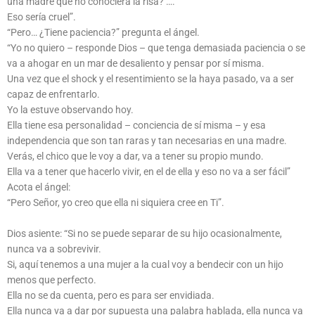
una madre que no conociera la risa? ….
Eso sería cruel”.
“Pero… ¿Tiene paciencia?” pregunta el ángel.
“Yo no quiero – responde Dios – que tenga demasiada paciencia o se
va a ahogar en un mar de desaliento y pensar por sí misma.
Una vez que el shock y el resentimiento se la haya pasado, va a ser
capaz de enfrentarlo.
Yo la estuve observando hoy.
Ella tiene esa personalidad – conciencia de sí misma – y esa
independencia que son tan raras y tan necesarias en una madre.
Verás, el chico que le voy a dar, va a tener su propio mundo.
Ella va a tener que hacerlo vivir, en el de ella y eso no va a ser fácil”
Acota el ángel:
“Pero Señor, yo creo que ella ni siquiera cree en Ti”.
Dios asiente: “Si no se puede separar de su hijo ocasionalmente,
nunca va a sobrevivir.
Si, aquí tenemos a una mujer a la cual voy a bendecir con un hijo
menos que perfecto.
Ella no se da cuenta, pero es para ser envidiada.
Ella nunca va a dar por supuesta una palabra hablada, ella nunca va