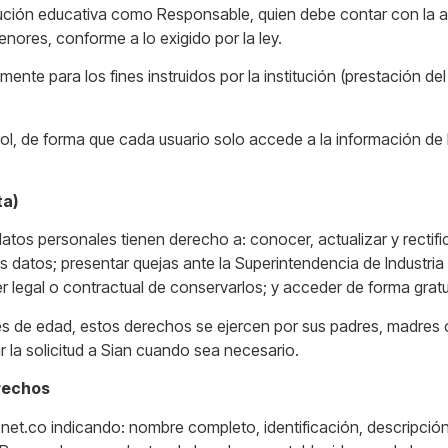
stitución educativa como Responsable, quien debe contar con la
enores, conforme a lo exigido por la ley.
nte para los fines instruidos por la institución (prestación del
rol, de forma que cada usuario solo accede a la información de
ta)
datos personales tienen derecho a: conocer, actualizar y rectific
 datos; presentar quejas ante la Superintendencia de Industria y
 legal o contractual de conservarlos; y acceder de forma gratu
 de edad, estos derechos se ejercen por sus padres, madres o 
 la solicitud a Sian cuando sea necesario.
erechos
t.co indicando: nombre completo, identificación, descripción de 