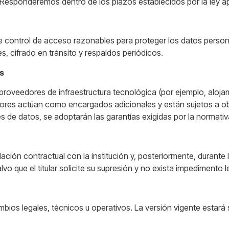
 Responderemos dentro de los plazos establecidos por la ley ap
de control de acceso razonables para proteger los datos perso
s, cifrado en tránsito y respaldos periódicos.
s
roveedores de infraestructura tecnológica (por ejemplo, alojam
ores actúan como encargados adicionales y están sujetos a obl
es de datos, se adoptarán las garantías exigidas por la normat
ción contractual con la institución y, posteriormente, durante 
vo que el titular solicite su supresión y no exista impedimento le
mbios legales, técnicos u operativos. La versión vigente estará